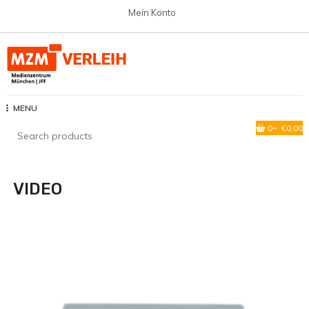
Skip
Mein Konto
to
content
Verleih
MENU
0
€0,00
VIDEO